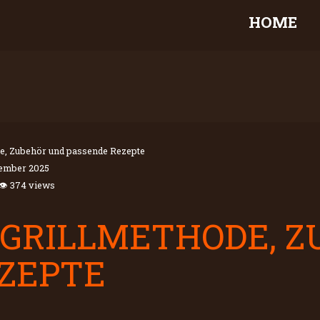
HOME
de, Zubehör und passende Rezepte
ember 2025
👁 374 views
 GRILLMETHODE, 
ZEPTE