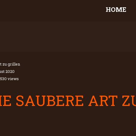
HOME
t zu grillen
ust 2020
1530 views
IE SAUBERE ART Z