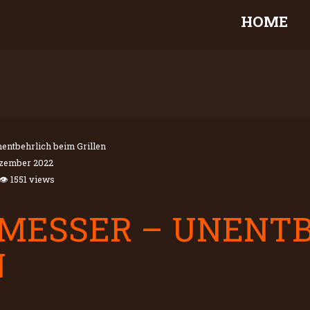
HOME
nentbehrlich beim Grillen
zember 2022
👁 1551 views
RMESSER – UNENT
N