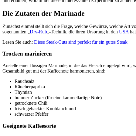
und erläutert, worauf bei diesem interessanten Experiment zu achten is
Die Zutaten der Marinade
Zunächst einmal stellt sich die Frage, welche Gewürze, welche Art v
sogenannten „
Dry-Rub
„-Technik, die ihren Ursprung in den
USA
hat
Lesen Sie auch:
Diese Steak-Cuts sind perfekt für ein gutes Steak
Trocken marinieren
Anstelle einer flüssigen Marinade, in die das Fleisch eingelegt wird
Gesamtbild gut mit der Kaffeenote harmonieren, sind:
Rauchsalz
Räucherpaprika
Thymian
brauner Zucker (für eine karamellartige Note)
getrocknete Chili
frisch gehackter Knoblauch und
schwarzer Pfeffer
Geeignete Kaffeesorte