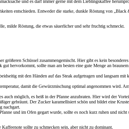
hmacksache und es darf immer gerne mit dem Lieblingskaffee herumpro
hkeiten entschieden. Entweder die starke, dunkle Röstung von „Black &
lle, milde Röstung, die etwas säuerlicher und sehr fruchtig schmeckt.
ner größeren Schüssel zusammengemischt. Hier gibt es kein besonder
k gut hervorkommt, sollte man am besten eine gute Menge an braunem
seitig mit den Händen auf das Steak aufgetragen und langsam mit krei
ertemperatur, damit die Gewürzmischung optimal angenommen wird. Am
t es auch möglich, es heiß in der Pfanne anzubraten. Hier wird der Vort
iger gebräunt. Der Zucker karamellisiert schön und bildet eine Kruste.
g nachgart.
Pfanne und im Ofen gegart wurde, sollte es noch kurz ruhen und nicht s
ie Kaffeenote sollte zu schmecken sein, aber nicht zu dominant.