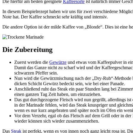
Die hierfür am besten geeignete
Kaffeesorte
ist natürlich immer Gesc
In diesem Beispielrezept haben wir uns für zwei verschiedene Möglic
Note hat. Der Kaffee schmeckt sehr kräftig und intensiv.
Die andere Option ist der milde Kaffee von „Blonde“. Dies ist eine he
Die Zubereitung
Zuerst werden die
Gewürze
und etwas vom Kaffeepulver in ei
Damit das Ganze nicht zu scharf wird und der Kaffeegeschmac
schwarzen Pfeffer sein.
Nun wird die Gewürzmischung nach der „Dry-Rub“-Methode beid
dicken Schicht Gewürz bedeckt sein, wie bei einer Panade.
Anschließend ruht das Steak ein paar Stunden lang bei Zimm
einen ganzen Tag Zeit haben, um einzuziehen.
Das gut durchgezogene Fleisch wird nun gegrillt, allerdings is
in der Marinade fehlen, wird das Steak knuspriger und gleichmäß
wenn es nur kurz angebraten und später noch im Ofen ein weni
Vor dem Verzehr, egal ob das Fleisch auf dem Grill oder in der 
wieder können sich wieder zusammenziehen.
Das
Steak
ist perfekt, wenn es von innen noch ganz leicht rosa ist. D