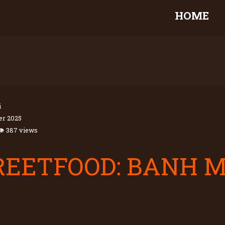
HOME
i
er 2025
👁 387 views
EETFOOD: BANH M